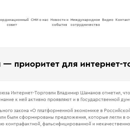
ординационный
СМИ о нас
Новости и
Международное
Видео
Контак
совет
события
сотрудничество
 — приоритет для интернет-т
юза Интернет-Торговли Владимир Шаманов отметил, что
мание к ней активно проявляют и в Государственной дум
ьного закона «О платформенной экономике в Российско
ли были сформированы предложения, которые легли в о
ю контрафактной, фальсифицированной и некачественно