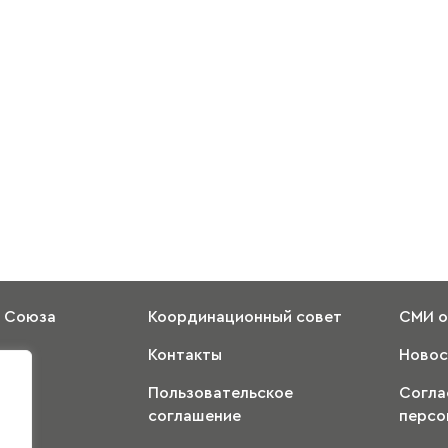
 Союза
Координационный совет
СМИ о
Контакты
Новос
ное
Пользовательское
Согла
тво
соглашение
персо