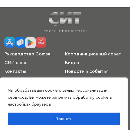
Руководство Союза
Координационный совет
СМИ о нас
Видео
Контакты
Новости и события
Международное
Пользовательское
сотрудничество
соглашение
Мы обрабатываем cookie с целью персонализации
Согласие на обработку
Политика
сервисов. Вы можете запретить обработку cookie в
персональных данных
конфиденциальности
настройках браузера
Скачать приложение
Принять
@ Все права защищены
Разработка сайта -
WebSites