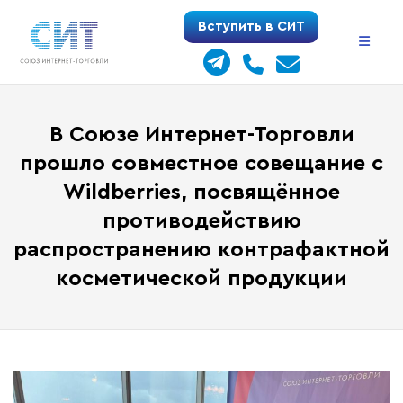
Перейти
Вступить в СИТ
к
содержимому
В Союзе Интернет-Торговли
прошло совместное совещание с
Wildberries, посвящённое
противодействию
распространению контрафактной
косметической продукции