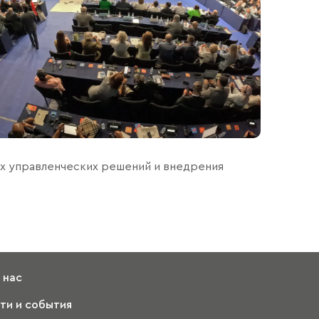
х управленческих решений и внедрения
 нас
ти и события