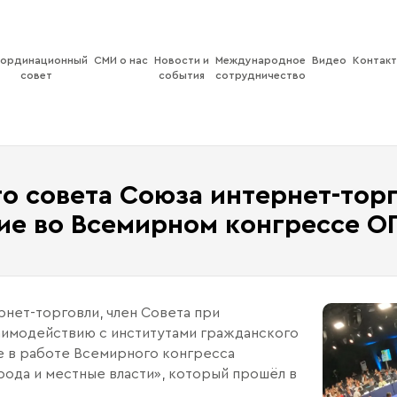
ординационный
СМИ о нас
Новости и
Международное
Видео
Контак
совет
события
сотрудничество
о совета Союза интернет-тор
ие во Всемирном конгрессе О
нет-торговли, член Совета при
имодействию с институтами гражданского
 в работе Всемирного конгресса
ода и местные власти», который прошёл в