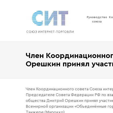
Перейти
к
содержимому
Руководство
Ко
союза
Член Координационног
Орешкин принял участ
Член Координационного совета Союза интер
Председателе Совета Федерации РФ по вза
общества Дмитрий Орешкин принял участие
Всемирной организации «Объединённые гор
Танжере (Марокко).