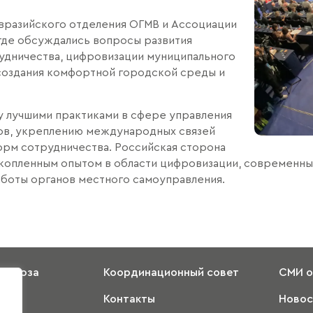
Евразийского отделения ОГМВ и Ассоциации
где обсуждались вопросы развития
дничества, цифровизации муниципального
 создания комфортной городской среды и
у лучшими практиками в сфере управления
ов, укреплению международных связей
орм сотрудничества. Российская сторона
акопленным опытом в области цифровизации, современны
боты органов местного самоуправления.
 Союза
Координационный совет
СМИ о
Контакты
Новос